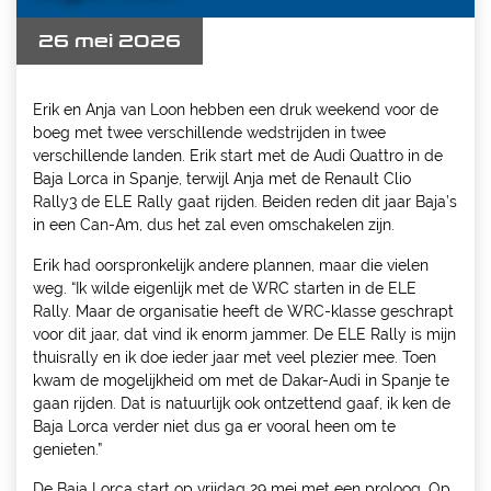
26 mei 2026
Erik en Anja van Loon hebben een druk weekend voor de
boeg met twee verschillende wedstrijden in twee
verschillende landen. Erik start met de Audi Quattro in de
Baja Lorca in Spanje, terwijl Anja met de Renault Clio
Rally3 de ELE Rally gaat rijden. Beiden reden dit jaar Baja’s
in een Can-Am, dus het zal even omschakelen zijn.
Erik had oorspronkelijk andere plannen, maar die vielen
weg. “Ik wilde eigenlijk met de WRC starten in de ELE
Rally. Maar de organisatie heeft de WRC-klasse geschrapt
voor dit jaar, dat vind ik enorm jammer. De ELE Rally is mijn
thuisrally en ik doe ieder jaar met veel plezier mee. Toen
kwam de mogelijkheid om met de Dakar-Audi in Spanje te
gaan rijden. Dat is natuurlijk ook ontzettend gaaf, ik ken de
Baja Lorca verder niet dus ga er vooral heen om te
genieten.”
De Baja Lorca start op vrijdag 29 mei met een proloog. Op